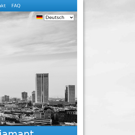
akt
FAQ
iamant