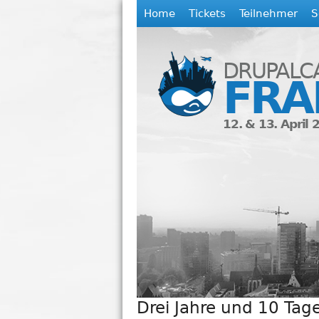
Home
Tickets
Teilnehmer
S
H
a
DRUPALC
FRA
u
12. & 13. April 
p
t
m
e
Drei Jahre und 10 Tag