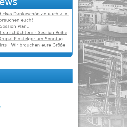
ews
dickes Dankeschön an euch alle!
 brauchen euch!
Session Plan..
t so schüchtern - Session Reihe
Drupal Einsteiger am Sonntag
irts - Wir brauchen eure Größe!