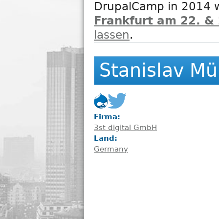
n
DrupalCamp in 2014 
Frankfurt am 22. & 
ü
lassen
.
Stanislav Mü
Firma:
3st digital GmbH
Land:
Germany