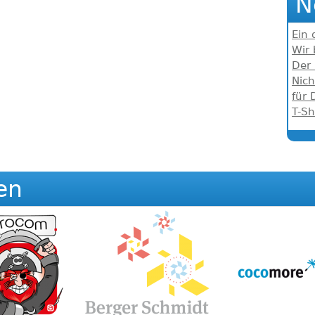
N
Ein 
Wir
Der 
Nich
für 
T-Sh
en