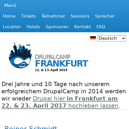
Jump to navigation
Menü
Home
Tickets
Teilnehmer
Sessions
Sprecher
H
Location
Hotels
Sponsoren
Kontakt
FAQ
a
u
DRUPALCAMP
FRANKFURT
p
12. & 13. April 2014
t
Drei Jahre und 10 Tage nach unserem
m
erfolgreichem DrupalCamp in 2014 werden
wir wieder
Drupal hier
in Frankfurt am
e
22. & 23. April 2017
hochleben lassen
.
n
ü
Reiner Schmidt